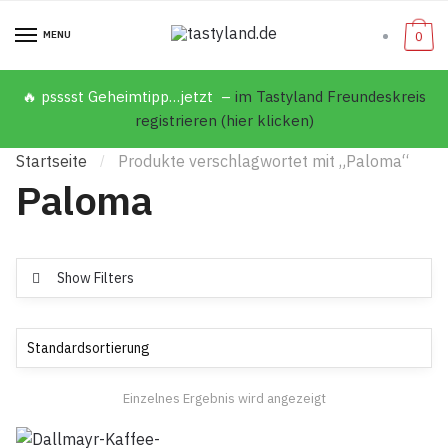
MENU
0
🔥 psssst Geheimtipp…jetzt –
im Tastyland Freundeskreis
registrieren (hier klicken)
Startseite
Produkte verschlagwortet mit „Paloma“
/
Paloma
Show Filters
Einzelnes Ergebnis wird angezeigt