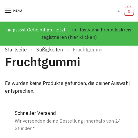
MENU
0
🔥 psssst Geheimtipp…jetzt –
im Tastyland Freundeskreis
registrieren (hier klicken)
Startseite
Süßigkeiten
Fruchtgummi
/
/
Fruchtgummi
Es wurden keine Produkte gefunden, die deiner Auswahl
entsprechen.
Schneller Versand
Wir versenden deine Bestellung innerhalb von 24
Stunden*