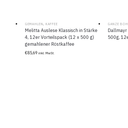
,
GEMAHLEN
KAFFEE
GANZE BOH
Melitta Auslese Klassisch in Stärke
Dallmayr
4, 12er Vorteilspack (12 x 500 g)
500g, 12e
gemahlener Röstkaffee
€
85,69
inkl. MwSt.