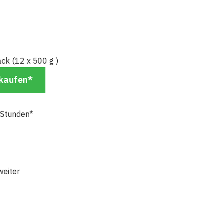
k (12 x 500 g )
 kaufen*
 Stunden*
weiter