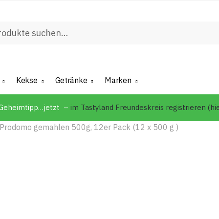
ach:
e
Kekse
Getränke
Marken
 Geheimtipp…jetzt –
im Tastyland Freundeskreis registrieren (hi
Prodomo gemahlen 500g, 12er Pack (12 x 500 g )