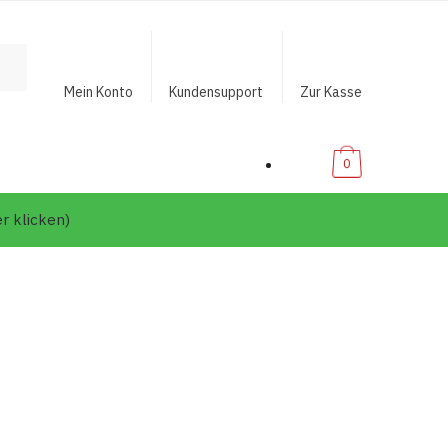
Mein Konto
Kundensupport
Zur Kasse
€0,00
0
er klicken)