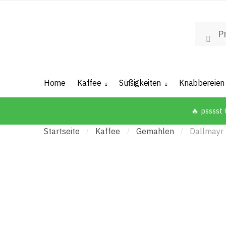
Suche n
Such
Home
Kaffee
Süßigkeiten
Knabbereien
🔥 psssst
Startseite
Kaffee
Gemahlen
Dallmayr 
/
/
/