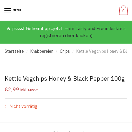
MENU
0
🔥 psssst Geheimtipp…jetzt –
im Tastyland Freundeskreis
registrieren (hier klicken)
Startseite
Knabbereien
Chips
Kettle Vegchips Honey & Bla
/
/
/
Kettle Vegchips Honey & Black Pepper 100g
€
2,99
inkl. MwSt.
Nicht vorrätig