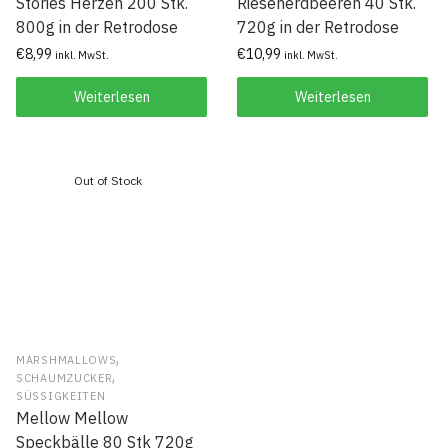
Stories Herzen 200 Stk.
Riesenerdbeeren 40 Stk.
800g in der Retrodose
720g in der Retrodose
€
8,99
€
10,99
inkl. MwSt.
inkl. MwSt.
Weiterlesen
Weiterlesen
,
MARSHMALLOWS
,
SCHAUMZUCKER
SÜSSIGKEITEN
Mellow Mellow
Speckbälle 80 Stk 720g