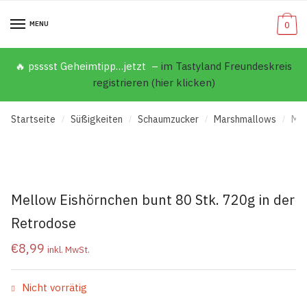
MENU
0
🔥 psssst Geheimtipp…jetzt –
im Tastyland Freundeskreis
registrieren (hier klicken)
Startseite
Süßigkeiten
Schaumzucker
Marshmallows
Mel
/
/
/
/
Mellow Eishörnchen bunt 80 Stk. 720g in der
Retrodose
€
8,99
inkl. MwSt.
Nicht vorrätig