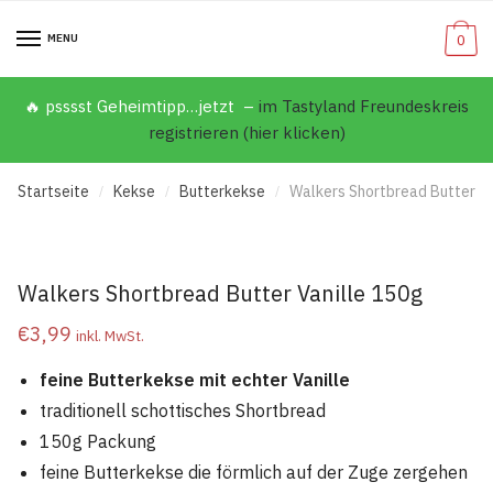
MENU
0
🔥 psssst Geheimtipp…jetzt –
im Tastyland Freundeskreis
registrieren (hier klicken)
Startseite
Kekse
Butterkekse
Walkers Shortbread Butter Va
/
/
/
Walkers Shortbread Butter Vanille 150g
€
3,99
inkl. MwSt.
feine Butterkekse mit echter Vanille
traditionell schottisches Shortbread
150g Packung
feine Butterkekse die förmlich auf der Zuge zergehen